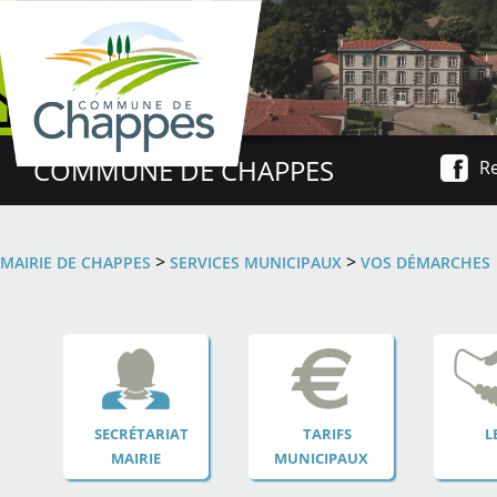
COMMUNE DE CHAPPES
Re
>
>
MAIRIE DE CHAPPES
SERVICES MUNICIPAUX
VOS DÉMARCHES
SECRÉTARIAT
TARIFS
L
MAIRIE
MUNICIPAUX